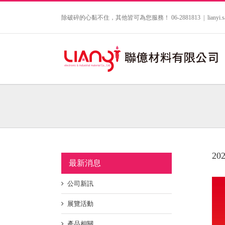
Skip
to
除破碎的心黏不住，其他皆可為您服務！ 06-2881813
|
lianyi
content
2
最新消息
View
公司新訊
Larg
Imag
展覽活動
產品相關