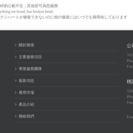
碎的心黏不住，其他皆可為您服務
ything we bond, but broken heart
クンハートが修復できないのに他の修復にはいつでも御用命しております
關於聯億
公
70
主要服務項目
Pho
Fax
專業服務團隊
最新消息
桃
32
應用市場
Pho
Fax
產品介紹
聯絡我們
Ema