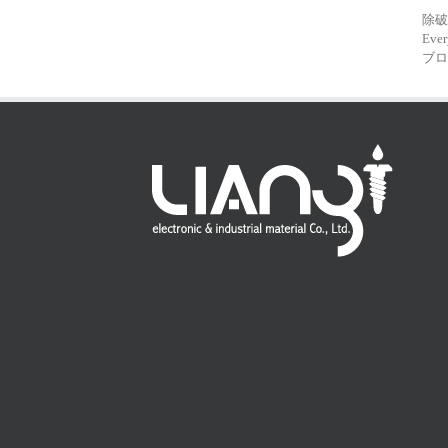
除破
Ever
ブロ