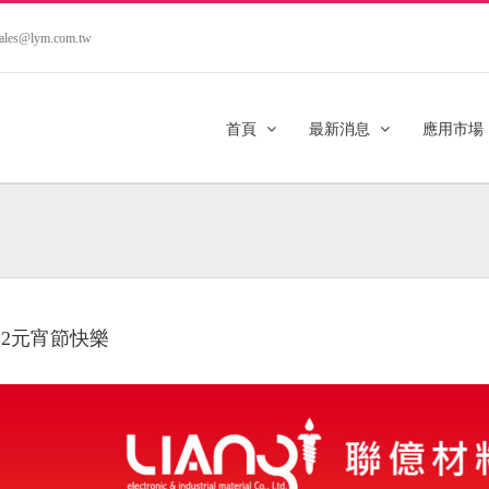
.sales@lym.com.tw
首頁
最新消息
應用市場
022元宵節快樂
er
e