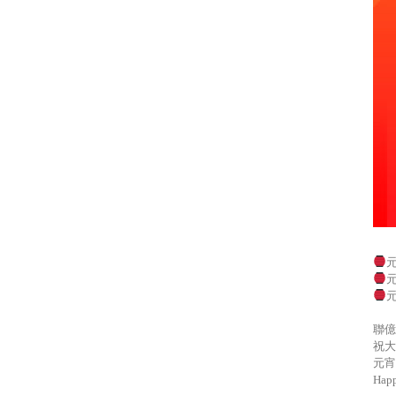
聯億
祝大
元宵
Happ