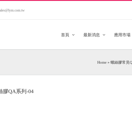
.sales@lym.com.tw
首頁
最新消息
應用市場
Home
»
螺絲膠常見Q
絲膠QA系列-04