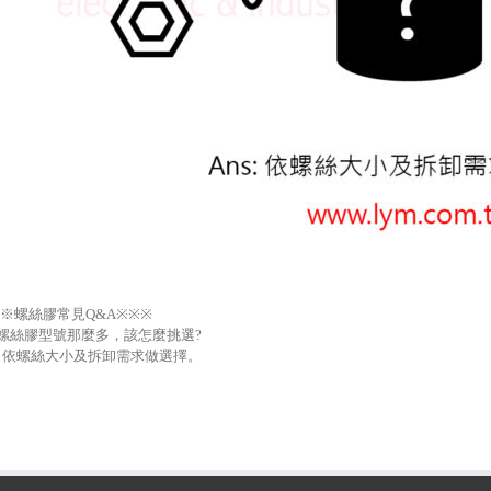
※螺絲膠常見Q&A※※※
. 螺絲膠型號那麼多，該怎麼挑選?
s: 依螺絲大小及拆卸需求做選擇。