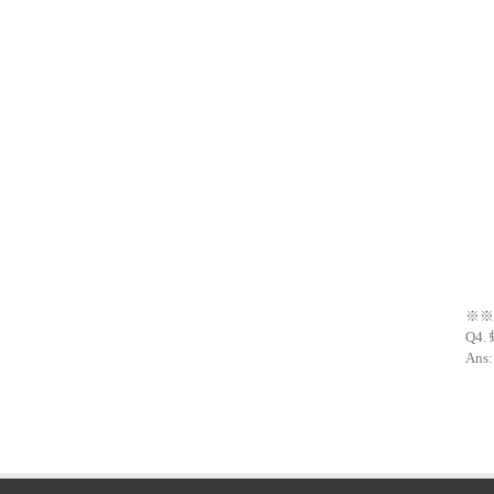
※※
Q4
An