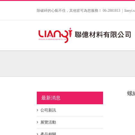
Skip
to
除破碎的心黏不住，其他皆可為您服務！ 06-2881813
|
lianyi
content
螺
最新消息
公司新訊
展覽活動
產品相關