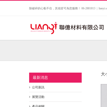
Skip
to
除破碎的心黏不住，其他皆可為您服務！ 06-2881813
|
lianyi
content
大
最新消息
公司新訊
展覽活動
產品相關