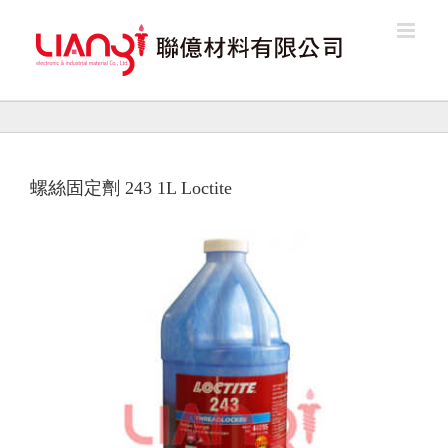
Skip
to
content
螺絲固定劑 243 1L Loctite