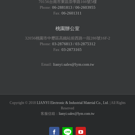
70156台南市東區崇學路166號5樓
Phone:
06-2881813 / 06-2603955
Fax:
06-2601311
桃園辦公室
32056桃園市中壢區高鐵站前西路一段286號16F-2
Phone:
03-2876813 / 03-2875312
Fax:
03-2873165
Email:
lianyi.sales@lym.com.tw
Copyright © 2018
LIANYI Electronic & Industrial Material Co., Ltd.
| All Rights
Reserved
客服信箱：
lianyi.sales@lym.com.tw
LINE@
Facebook
YouTube