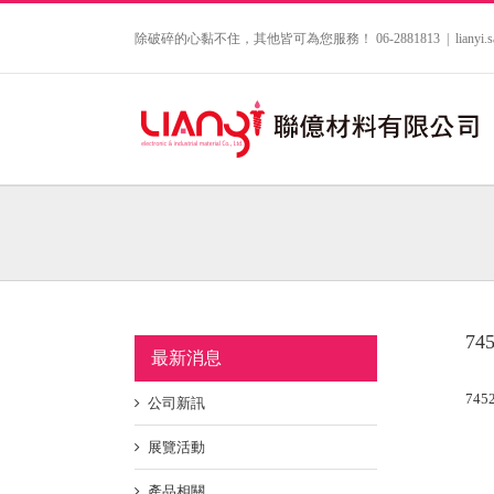
Skip
to
除破碎的心黏不住，其他皆可為您服務！ 06-2881813
|
lianyi
content
745
最新消息
7452
公司新訊
展覽活動
產品相關