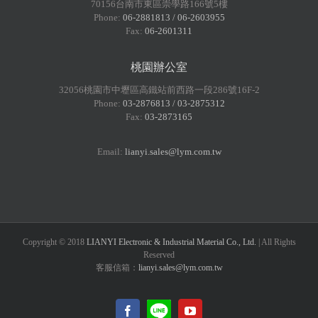
70156台南市東區崇學路166號5樓
Phone:
06-2881813 / 06-2603955
Fax:
06-2601311
桃園辦公室
32056桃園市中壢區高鐵站前西路一段286號16F-2
Phone:
03-2876813 / 03-2875312
Fax:
03-2873165
Email:
lianyi.sales@lym.com.tw
Copyright © 2018
LIANYI Electronic & Industrial Material Co., Ltd.
| All Rights
Reserved
客服信箱：
lianyi.sales@lym.com.tw
LINE@
Facebook
YouTube