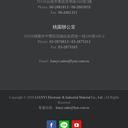
70156台南市東區崇學路166號5樓
Phone:
06-2881813 / 06-2603955
Fax:
06-2601311
桃園辦公室
32056桃園市中壢區高鐵站前西路一段286號16F-2
Phone:
03-2876813 / 03-2875312
Fax:
03-2873165
Email:
lianyi.sales@lym.com.tw
Copyright © 2018
LIANYI Electronic & Industrial Material Co., Ltd.
| All Rights
Reserved
客服信箱：
lianyi.sales@lym.com.tw
LINE@
Facebook
YouTube