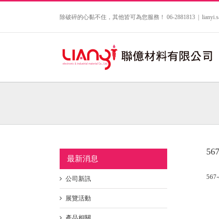
Skip
to
除破碎的心黏不住，其他皆可為您服務！ 06-2881813
|
lianyi
content
567
最新消息
567-
公司新訊
展覽活動
產品相關