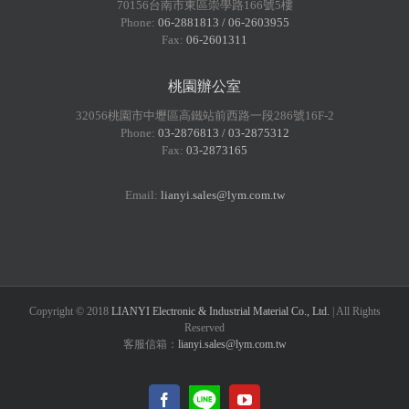
70156台南市東區崇學路166號5樓
Phone:
06-2881813 / 06-2603955
Fax:
06-2601311
桃園辦公室
32056桃園市中壢區高鐵站前西路一段286號16F-2
Phone:
03-2876813 / 03-2875312
Fax:
03-2873165
Email:
lianyi.sales@lym.com.tw
Copyright © 2018
LIANYI Electronic & Industrial Material Co., Ltd.
| All Rights
Reserved
客服信箱：
lianyi.sales@lym.com.tw
LINE@
Facebook
YouTube