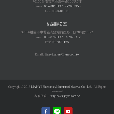
70156台南市東區崇學路166號5樓
Phone:
06-2881813 / 06-2603955
Fax:
06-2601311
桃園辦公室
32056桃園市中壢區高鐵站前西路一段286號16F-2
Phone:
03-2876813 / 03-2875312
Fax:
03-2873165
Email:
lianyi.sales@lym.com.tw
Copyright © 2018
LIANYI Electronic & Industrial Material Co., Ltd.
| All Rights
Reserved
客服信箱：
lianyi.sales@lym.com.tw
LINE@
Facebook
YouTube