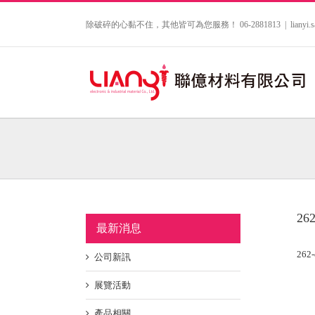
Skip
to
除破碎的心黏不住，其他皆可為您服務！ 06-2881813
|
lianyi
content
262
最新消息
262-
公司新訊
展覽活動
產品相關