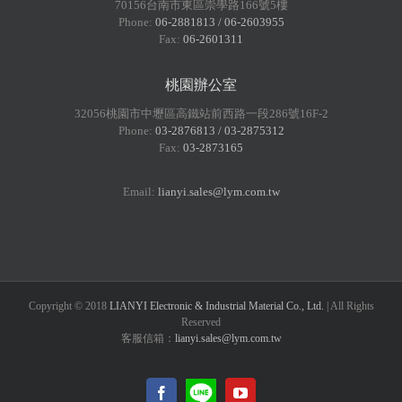
70156台南市東區崇學路166號5樓
Phone:
06-2881813 / 06-2603955
Fax:
06-2601311
桃園辦公室
32056桃園市中壢區高鐵站前西路一段286號16F-2
Phone:
03-2876813 / 03-2875312
Fax:
03-2873165
Email:
lianyi.sales@lym.com.tw
Copyright © 2018
LIANYI Electronic & Industrial Material Co., Ltd.
| All Rights
Reserved
客服信箱：
lianyi.sales@lym.com.tw
LINE@
Facebook
YouTube