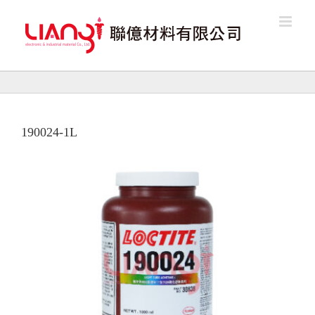
Skip
to
content
190024-1L