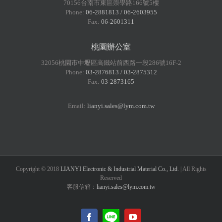
70156台南市東區崇學路166號5樓
Phone:
06-2881813 / 06-2603955
Fax:
06-2601311
桃園辦公室
32056桃園市中壢區高鐵站前西路一段286號16F-2
Phone:
03-2876813 / 03-2875312
Fax:
03-2873165
Email:
lianyi.sales@lym.com.tw
Copyright © 2018
LIANYI Electronic & Industrial Material Co., Ltd.
| All Rights
Reserved
客服信箱：
lianyi.sales@lym.com.tw
LINE@
Facebook
YouTube