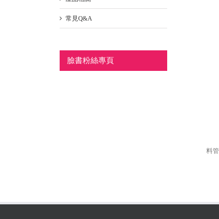
常見Q&A
臉書粉絲專頁
料管轉