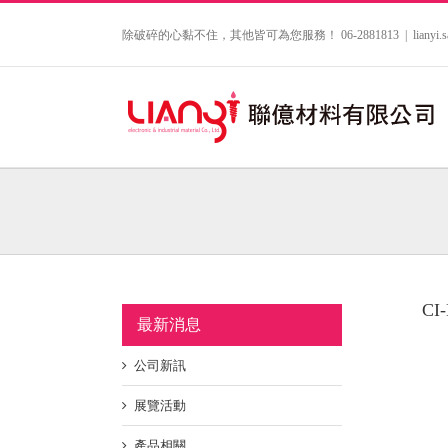
Skip
to
除破碎的心黏不住，其他皆可為您服務！ 06-2881813
|
lianyi
content
CI
最新消息
公司新訊
展覽活動
產品相關