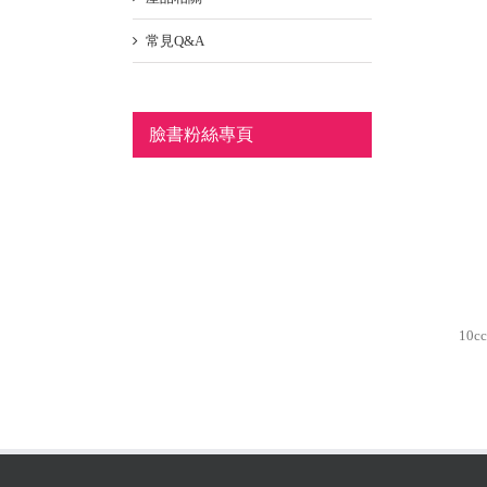
常見Q&A
臉書粉絲專頁
10c