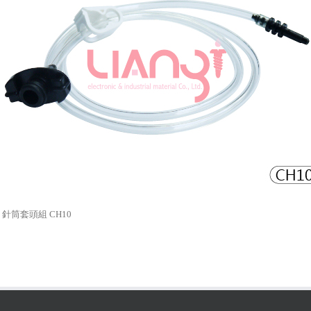
c 針筒套頭組 CH10