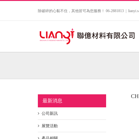
Skip
to
除破碎的心黏不住，其他皆可為您服務！ 06-2881813
|
lianyi
content
C
最新消息
公司新訊
展覽活動
產品相關