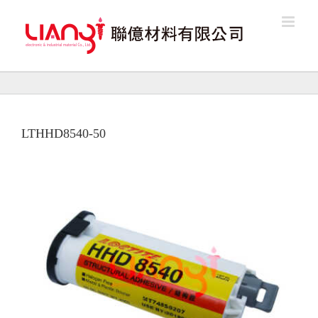
Skip
to
content
LTHHD8540-50