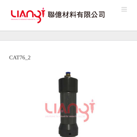
Skip
to
content
CAT76_2