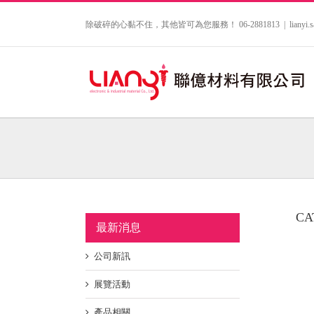
Skip
to
除破碎的心黏不住，其他皆可為您服務！ 06-2881813
|
lianyi
content
CA
最新消息
公司新訊
展覽活動
產品相關