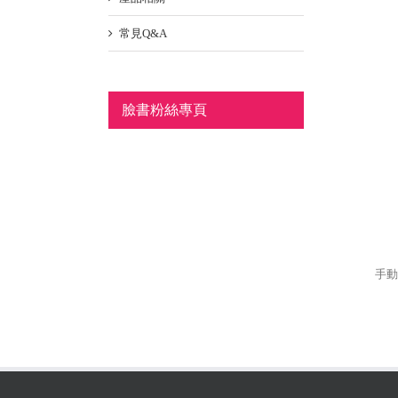
常見Q&A
臉書粉絲專頁
手動膠