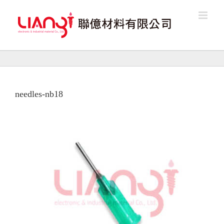
Skip
to
content
needles-nb18