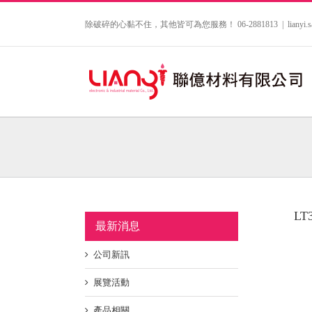
Skip
to
除破碎的心黏不住，其他皆可為您服務！ 06-2881813
|
lianyi
content
LT
最新消息
公司新訊
展覽活動
產品相關