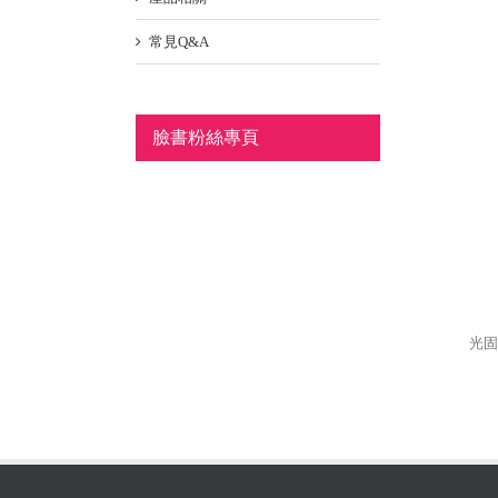
常見Q&A
臉書粉絲專頁
光固化